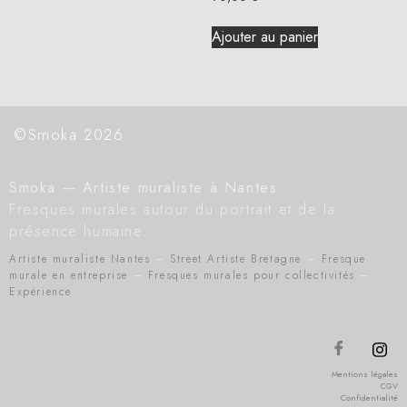
Ajouter au panier
©Smoka 2026
Smoka — Artiste muraliste à Nantes
Fresques murales autour du portrait et de la
présence humaine.
Artiste muraliste Nantes
–
Street Artiste Bretagne
–
Fresque
murale en entreprise
–
Fresques murales pour collectivités
–
Expérience
Mentions légales
CGV
Confidentialité