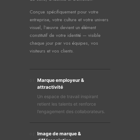
Conçue spécifiquement pour votre
entreprise, votre culture et votre univers
visuel, l’œuvre devient un élément
constitutif de votre identité — visible
chaque jour par vos équipes, vos
visiteurs et vos clients.
Marque employeur &
01
attractivité
Un espace de travail inspirant
retient les talents et renforce
l’engagement des collaborateurs.
Image de marque &
02