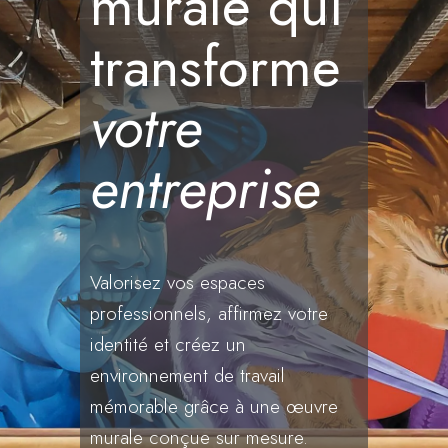
murale qui
transforme
votre
entreprise
Valorisez vos espaces
professionnels, affirmez votre
identité et créez un
environnement de travail
mémorable grâce à une œuvre
murale conçue sur mesure.