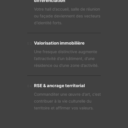
différenciation
Votre hall d’accueil, salle de réunion
ou façade deviennent des vecteurs
d’identité forts.
Valorisation immobilière
03
Une fresque distinctive augmente
l’attractivité d’un bâtiment, d’une
résidence ou d’une zone d’activité.
RSE & ancrage territorial
04
Commanditer une œuvre d’art, c’est
contribuer à la vie culturelle du
territoire et affirmer vos valeurs.