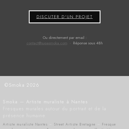
DISCUTER D'UN PROJET
Ou directement par email :
contact@supasmoka.com
· Réponse sous 48h
©Smoka 2026
Smoka — Artiste muraliste à Nantes
Fresques murales autour du portrait et de la
présence humaine.
Artiste muraliste Nantes
–
Street Artiste Bretagne
–
Fresque