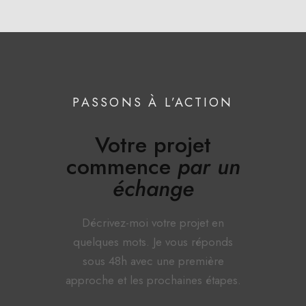
PASSONS À L’ACTION
Votre projet
commence
par un
échange
Décrivez-moi votre projet en
quelques mots. Je vous réponds
sous 48h avec une première
approche et les prochaines étapes.