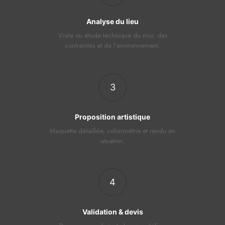
Analyse du lieu
Visite ou étude technique du mur, des
contraintes et de l’environnement.
3
Proposition artistique
Maquette détaillée, colorimétrie et rendu en
situation.
4
Validation & devis