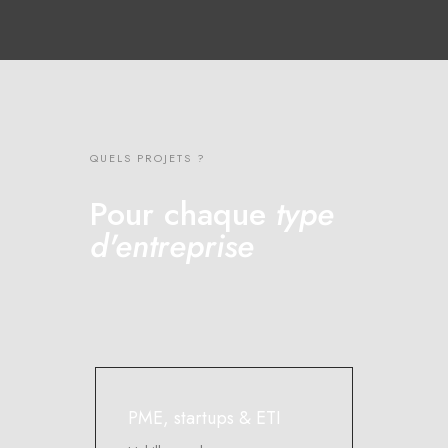
QUELS PROJETS ?
Pour chaque
type
d'entreprise
PME, startups & ETI