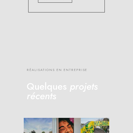
RÉALISATIONS EN ENTREPRISE
Quelques
projets
récents
DANCING
IN
SMILE
NAONE