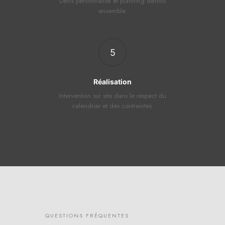
Devis personnalisé et planning définis
ensemble.
5
Réalisation
Intervention sur site dans le respect du
calendrier et des contraintes.
QUESTIONS FRÉQUENTES