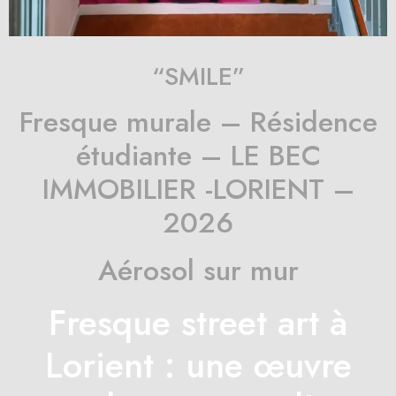
“SMILE”
Fresque murale – Résidence
étudiante – LE BEC
IMMOBILIER -LORIENT –
2026
Aérosol sur mur
Fresque street art à
Lorient : une œuvre