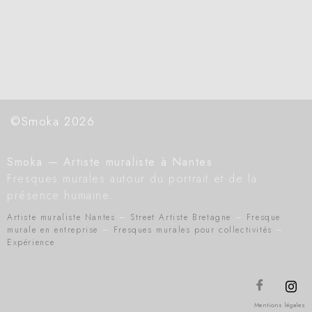
©Smoka 2026
Smoka — Artiste muraliste à Nantes
Fresques murales autour du portrait et de la
présence humaine.
Artiste muraliste Nantes
–
Street Artiste Bretagne
–
Fresque
murale en entreprise
–
Fresques murales pour collectivités
–
Expérience
Mentions légales