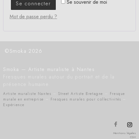
Se souvenir de moi
Se connecter
Mot de passe perdu ?
©Smoka 2026
Smoka — Artiste muraliste à Nantes
Fresques murales autour du portrait et de la
présence humaine.
Artiste muraliste Nantes
–
Street Artiste Bretagne
–
Fresque
murale en entreprise
–
Fresques murales pour collectivités
–
Expérience
Mentions légales
CGV